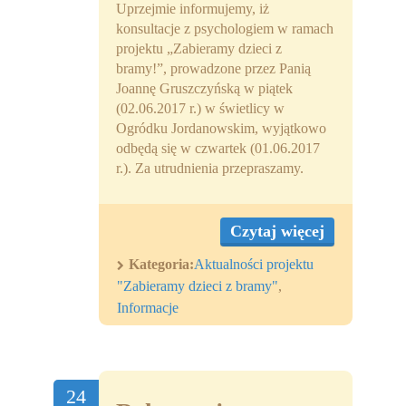
Uprzejmie informujemy, iż
Partnerzy
konsultacje z psychologiem w ramach
projektu „Zabieramy dzieci z
Współpraca
bramy!”, prowadzone przez Panią
Joannę Gruszczyńską w piątek
Sponsorzy
(02.06.2017 r.) w świetlicy w
Ogródku Jordanowskim, wyjątkowo
Kontakt
odbędą się w czwartek (01.06.2017
r.). Za utrudnienia przepraszamy.
Rekrutacja Widzew
MALUCH PLUS
Czytaj więcej
Zapytania ofertowe
Kategoria:
Aktualności projektu
"Zabieramy dzieci z bramy"
,
Informacje
24