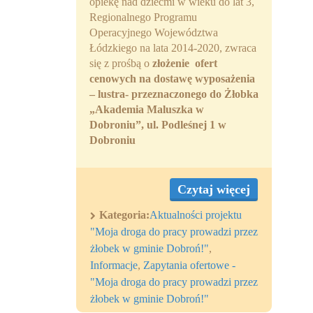
opiekę nad dziećmi w wieku do lat 3,
Regionalnego Programu
Operacyjnego Województwa
Łódzkiego na lata 2014-2020, zwraca
się z prośbą o
złożenie ofert
cenowych na dostawę wyposażenia
– lustra- przeznaczonego do Żłobka
„Akademia Maluszka w
Dobroniu”, ul. Podleśnej 1 w
Dobroniu
Czytaj więcej
Kategoria:
Aktualności projektu
"Moja droga do pracy prowadzi przez
żłobek w gminie Dobroń!"
,
Informacje
,
Zapytania ofertowe -
"Moja droga do pracy prowadzi przez
żłobek w gminie Dobroń!"