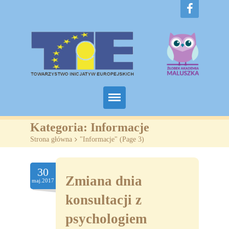
Home
Kategoria:
Informacje
Strona główna
>
"Informacje"
(
Page 3
)
O nas
Projekty
30
Zmiana dnia
maj.2017
Żłobki
konsultacji z
SZKOLENIA
psychologiem