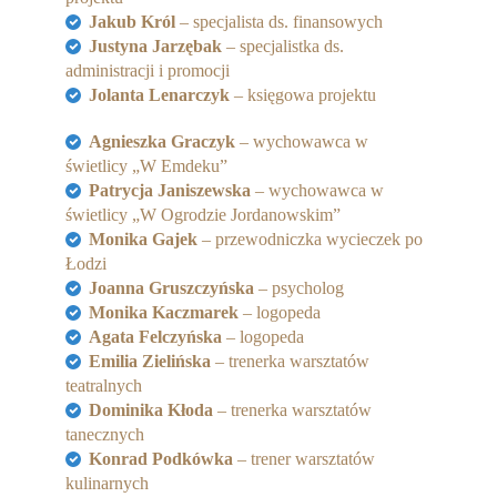
Partnerzy
Jakub Król
– specjalista ds. finansowych
Justyna Jarzębak
– specjalistka ds.
Współpraca
administracji i promocji
Jolanta Lenarczyk
– księgowa projektu
Sponsorzy
Agnieszka Graczyk
– wychowawca w
świetlicy „W Emdeku”
Kontakt
Patrycja Janiszewska
– wychowawca w
świetlicy „W Ogrodzie Jordanowskim”
Rekrutacja Widzew
Monika Gajek
– przewodniczka wycieczek po
Łodzi
MALUCH PLUS
Joanna Gruszczyńska
– psycholog
Monika Kaczmarek
– logopeda
Zapytania ofertowe
Agata Felczyńska
– logopeda
Emilia Zielińska
– trenerka warsztatów
teatralnych
Dominika Kłoda
– trenerka warsztatów
tanecznych
Konrad Podkówka
– trener warsztatów
kulinarnych