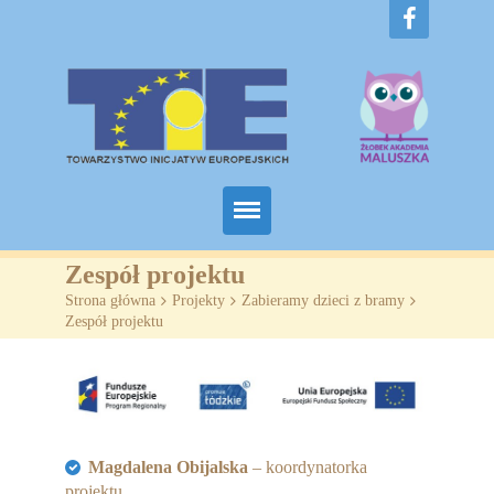
Home
Zespół projektu
Strona główna
>
Projekty
>
Zabieramy dzieci z bramy
>
O nas
Zespół projektu
Projekty
Żłobki
SZKOLENIA
Magdalena Obijalska
– koordynatorka
projektu