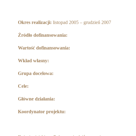
Partnerzy
Współpraca
Okres realizacji:
listopad 2005 – grudzień 2007
Sponsorzy
Źródło dofinansowania:
Kontakt
Wartość dofinansowania:
Rekrutacja Widzew
Wkład własny:
MALUCH PLUS
Grupa docelowa:
Cele:
Zapytania ofertowe
Główne działania:
Koordynator projektu: