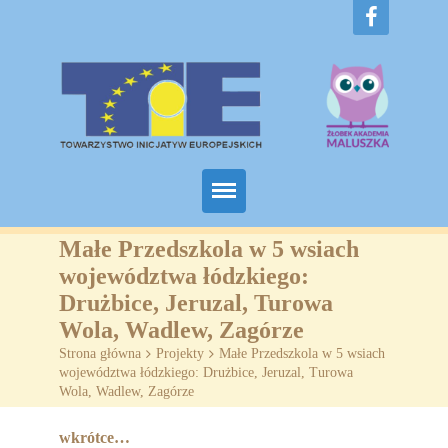
Home
Małe Przedszkola w 5 wsiach
województwa łódzkiego:
O nas
Drużbice, Jeruzal, Turowa
Wola, Wadlew, Zagórze
Projekty
Strona główna
>
Projekty
>
Małe Przedszkola w 5 wsiach
Żłobki
województwa łódzkiego: Drużbice, Jeruzal, Turowa
Wola, Wadlew, Zagórze
SZKOLENIA
wkrótce…