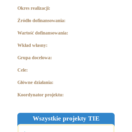
Partnerzy
Okres realizacji:
Współpraca
Źródło dofinansowania:
Sponsorzy
Wartość dofinansowania:
Kontakt
Wkład własny:
Rekrutacja Widzew
Grupa docelowa:
Cele:
MALUCH PLUS
Główne działania:
Zapytania ofertowe
Koordynator projektu:
Wszystkie projekty TIE