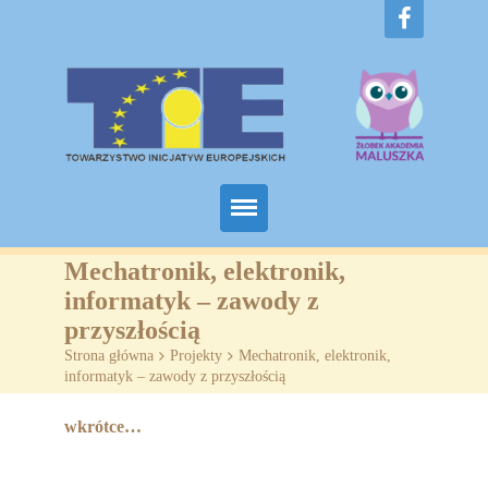
Home
Mechatronik, elektronik,
informatyk – zawody z
O nas
przyszłością
Strona główna
>
Projekty
>
Mechatronik, elektronik,
Projekty
informatyk – zawody z przyszłością
Żłobki
wkrótce…
SZKOLENIA