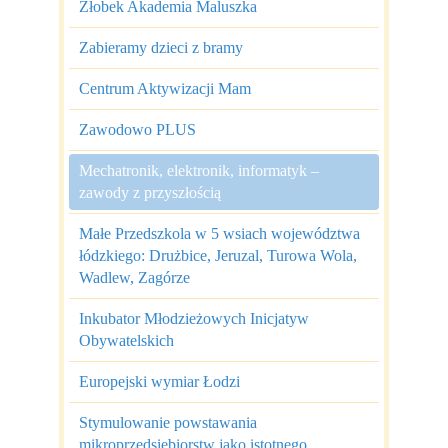
Żłobek Akademia Maluszka
Zabieramy dzieci z bramy
Centrum Aktywizacji Mam
Zawodowo PLUS
Mechatronik, elektronik, informatyk –
zawody z przyszłością
Małe Przedszkola w 5 wsiach województwa
łódzkiego: Drużbice, Jeruzal, Turowa Wola,
Wadlew, Zagórze
Inkubator Młodzieżowych Inicjatyw
Obywatelskich
Europejski wymiar Łodzi
Stymulowanie powstawania
mikroprzedsiębiorstw jako istotnego