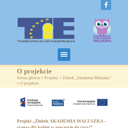
Home
O projekcie
Strona główna
>
Projekty
>
Żłobek „Akademia Maluszka”
O nas
>
O projekcie
Projekty
Żłobki
SZKOLENIA
Projekt „Żłobek AKADEMIA MALUSZKA –
szansą dla kobiet w powrocie do racy!”