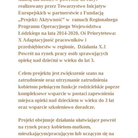
Partnerzy
realizowany przez Towarzystwo Inicjatyw
Europejskich w partnerstwie z Fundacją
Współpraca
„Projekt: Aktywność” w ramach Regionalnego
Programu Operacyjnego Województwa
Sponsorzy
Łódzkiego na lata 2014-2020, Oś Priorytetowa:
X Adaptacyjność pracowników i
Kontakt
przedsiębiorstw w regionie, Działania X.1
Powrót na rynek pracy osób sprawujących
Rekrutacja Widzew
opiekę nad dziećmi w wieku do lat 3.
Celem projektu jest zwiększenie szans na
MALUCH PLUS
zatrudnienie oraz utrzymanie zatrudnienia
kobietom pełniącym funkcje rodzicielskie poprze
Zapytania ofertowe
kompleksowe wsparcie w postaci zapewnienia
miejsca opieki nad dzieckiem w wieku do 3 lat
oraz wsparcie szkoleniowo doradcze.
Projekt obejmuje działania ułatwiające powrót
na rynek pracy kobietom-matkom,
mieszkającym/pracującym lub uczącym się na