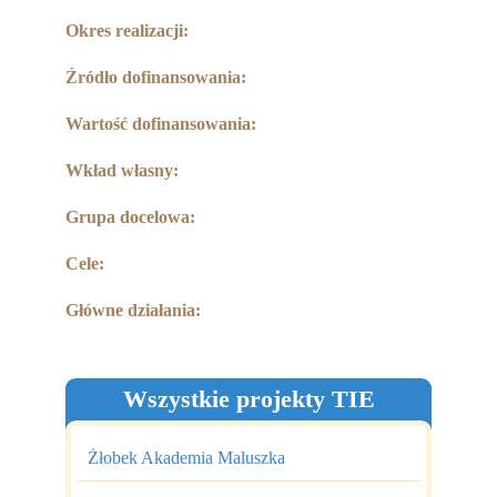
Partnerzy
Okres realizacji:
Współpraca
Źródło dofinansowania:
Sponsorzy
Wartość dofinansowania:
Kontakt
Wkład własny:
Rekrutacja Widzew
Grupa docelowa:
Cele:
MALUCH PLUS
Główne działania:
Zapytania ofertowe
Wszystkie projekty TIE
Żłobek Akademia Maluszka