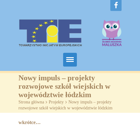
Home
Nowy impuls – projekty
rozwojowe szkół wiejskich w
O nas
województwie łódzkim
Strona główna
>
Projekty
>
Nowy impuls – projekty
Projekty
rozwojowe szkół wiejskich w województwie łódzkim
Żłobki
wkrótce…
SZKOLENIA