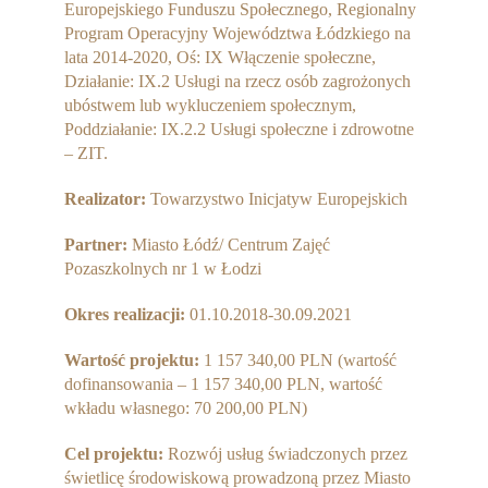
Europejskiego Funduszu Społecznego, Regionalny
Partnerzy
Program Operacyjny Województwa Łódzkiego na
lata 2014-2020, Oś: IX Włączenie społeczne,
Współpraca
Działanie: IX.2 Usługi na rzecz osób zagrożonych
ubóstwem lub wykluczeniem społecznym,
Sponsorzy
Poddziałanie: IX.2.2 Usługi społeczne i zdrowotne
– ZIT.
Kontakt
Realizator:
Towarzystwo Inicjatyw Europejskich
Rekrutacja Widzew
Partner:
Miasto Łódź/ Centrum Zajęć
MALUCH PLUS
Pozaszkolnych nr 1 w Łodzi
Zapytania ofertowe
Okres realizacji:
01.10.2018-30.09.2021
Wartość projektu:
1 157 340,00 PLN (wartość
dofinansowania – 1 157 340,00 PLN, wartość
wkładu własnego: 70 200,00 PLN)
Cel projektu:
Rozwój usług świadczonych przez
świetlicę środowiskową prowadzoną przez Miasto