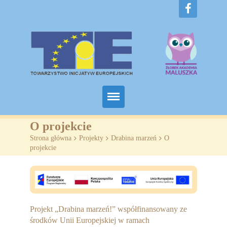
Home
O projekcie
Strona główna
>
Projekty
>
Drabina marzeń
>
O
O nas
projekcie
Projekty
Żłobki
Projekt „Drabina marzeń!” współfinansowany ze
SZKOLENIA
środków Unii Europejskiej w ramach