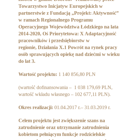
Partnerzy
Towarzystwo Inicjatyw Europejskich w
partnerstwie z Fundacją „Projekt: Aktywność”
Współpraca
w ramach Regionalnego Programu
Operacyjnego Województwa Łódzkiego na lata
Sponsorzy
2014-2020, Oś Priorytetowa: X Adaptacyjność
pracowników i przedsiębiorstw w
Kontakt
regionie, Działania X.1 Powrót na rynek pracy
osób sprawujących opiekę nad dziećmi w wieku
Rekrutacja Widzew
do lat 3.
Wartość projektu:
1 140 856,80 PLN
MALUCH PLUS
(wartość dofinansowania – 1 038 179,69 PLN,
Zapytania ofertowe
wartość wkładu własnego – 102 677,11 PLN).
Okres realizacji:
01.04.2017 r.– 31.03.2019 r.
Celem projektu jest zwiększenie szans na
zatrudnienie oraz utrzymanie zatrudnienia
kobietom pełniącym funkcje rodzicielskie