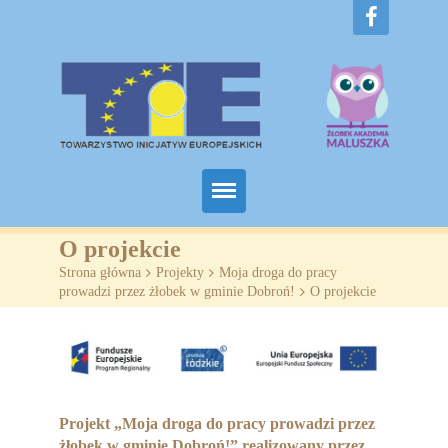
Home
O projekcie
Strona główna
>
Projekty
>
Moja droga do pracy
O nas
prowadzi przez żłobek w gminie Dobroń!
>
O projekcie
Projekty
Żłobki
SZKOLENIA
Projekt „Moja droga do pracy prowadzi przez
żłobek w gminie Dobroń!” realizowany przez