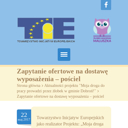
Home
Zapytanie ofertowe na dostawę
wyposażenia – pościel
O nas
Strona główna
>
Aktualności projektu "Moja droga do
pracy prowadzi przez żłobek w gminie Dobroń!"
>
Projekty
Zapytanie ofertowe na dostawę wyposażenia – pościel
Żłobki
22
Towarzystwo Inicjatyw Europejskich
SZKOLENIA
maj.2017
jako realizator Projektu: „Moja droga