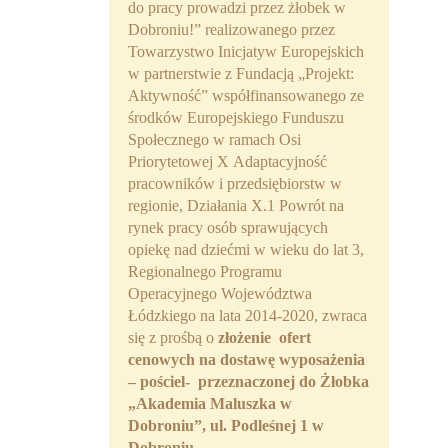
do pracy prowadzi przez żłobek w
Partnerzy
Dobroniu!” realizowanego przez
Towarzystwo Inicjatyw Europejskich
Współpraca
w partnerstwie z Fundacją „Projekt:
Aktywność” współfinansowanego ze
Sponsorzy
środków Europejskiego Funduszu
Społecznego w ramach Osi
Kontakt
Priorytetowej X Adaptacyjność
pracowników i przedsiębiorstw w
Rekrutacja Widzew
regionie, Działania X.1 Powrót na
rynek pracy osób sprawujących
MALUCH PLUS
opiekę nad dziećmi w wieku do lat 3,
Regionalnego Programu
Zapytania ofertowe
Operacyjnego Województwa
Łódzkiego na lata 2014-2020, zwraca
się z prośbą o
złożenie ofert
cenowych na dostawę wyposażenia
– pościel- przeznaczonej do Żłobka
„Akademia Maluszka w
Dobroniu”, ul. Podleśnej 1 w
Dobroniu