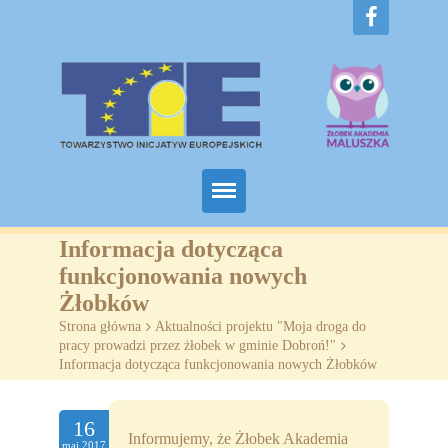
Home
Informacja dotycząca
funkcjonowania nowych
O nas
Żłobków
Strona główna
>
Aktualności projektu "Moja droga do
Projekty
pracy prowadzi przez żłobek w gminie Dobroń!"
>
Informacja dotycząca funkcjonowania nowych Żłobków
Żłobki
SZKOLENIA
16
Informujemy, że Żłobek Akademia
maj.2017