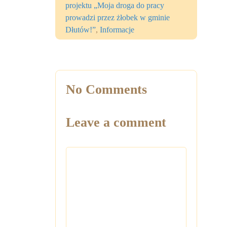
projektu „Moja droga do pracy
prowadzi przez żłobek w gminie
Dłutów!”
,
Informacje
No Comments
Leave a comment