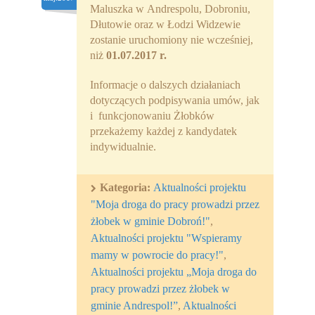
Maluszka w Andrespolu, Dobroniu,
Partnerzy
Dłutowie oraz w Łodzi Widzewie
zostanie uruchomiony nie wcześniej,
Współpraca
niż
01.07.2017 r.
Sponsorzy
Informacje o dalszych działaniach
dotyczących podpisywania umów, jak
Kontakt
i funkcjonowaniu Żłobków
przekażemy każdej z kandydatek
Rekrutacja Widzew
indywidualnie.
MALUCH PLUS
Kategoria:
Aktualności projektu
Zapytania ofertowe
"Moja droga do pracy prowadzi przez
żłobek w gminie Dobroń!"
,
Aktualności projektu "Wspieramy
mamy w powrocie do pracy!"
,
Aktualności projektu „Moja droga do
pracy prowadzi przez żłobek w
gminie Andrespol!”
,
Aktualności