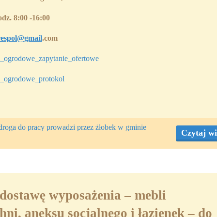
dz. 8:00 -16:00
respol@gmail
.com
grodowe_zapytanie_ofertowe
ogrodowe_protokol
droga do pracy prowadzi przez żłobek w gminie
Czytaj wi
 dostawę wyposażenia – mebli
ni, aneksu socjalnego i łazienek – do