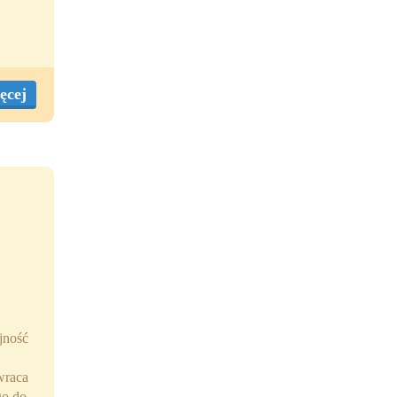
ęcej
jność
wraca
go do