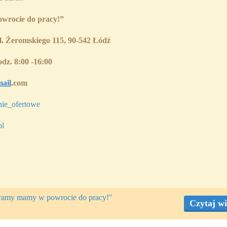
wrocie do pracy!”
l. Żeromskiego 115, 90-542 Łódź
dz. 8:00 -16:00
ail
.com
ie_ofertowe
l
eramy mamy w powrocie do pracy!"
Czytaj wi