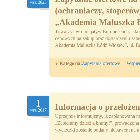
wrz.2023
(ochraniaczy, stoperów
„Akademia Maluszka 
Towarzystwo Inicjatyw Europejskich, jako r
cenowych na zakup oraz dostarczeniu zabez
Akademia Maluszka Łódź Widzew”, ul. Ba
Kategoria:
Zapytania ofertowe - "Wspi
1
Informacja o przełożen
wrz.2017
Uprzejmie informujemy, iż zaplanowana na
„Zabieramy dzieci z bramy!”, prowadzona 
wycieczki zostanie podany niebawem na nas