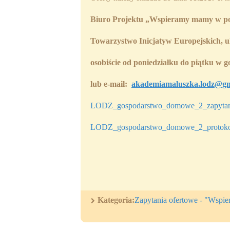
Biuro Projektu
„Wspieramy mamy w po
Towarzystwo Inicjatyw Europejskich, u
osobiście
od poniedziałku do piątku w go
lub
e-mail:
akademiamaluszka.lodz@gm
LODZ_gospodarstwo_domowe_2_zapytan
LODZ_gospodarstwo_domowe_2_protoko
Kategoria:
Zapytania ofertowe - "Wspi