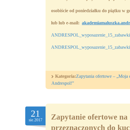
osobiście
od poniedziałku do piątku w go
lub
lub
e-mail:
akademiamaluszka.and
ANDRESPOL_wyposazenie_15_zabawki_o
ANDRESPOL_wyposazenie_15_zabawki_
Kategoria:
Zapytania ofertowe – „Moja 
Andrespol!”
21
Zapytanie ofertowe na
sie.2017
przeznaczonych do kuch