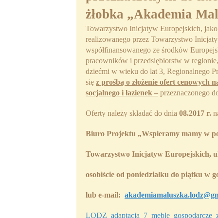
żłobka „Akademia Ma
Towarzystwo Inicjatyw Europejskich, jako
realizowanego przez Towarzystwo Inicjaty
współfinansowanego ze środków Europejs
pracowników i przedsiębiorstw w regionie
dziećmi w wieku do lat 3, Regionalnego 
się
z prośbą o złożenie ofert cenowych 
socjalnego i łazienek –
przeznaczonego do
Oferty należy składać do dnia
08.2017 r.
n
Biuro Projektu
„Wspieramy mamy w po
Towarzystwo Inicjatyw Europejskich, u
osobiście
od poniedziałku do piątku w go
lub
e-mail:
akademiamaluszka.lodz@gm
LODZ_adaptacja_7_meble_gospodarcze_z