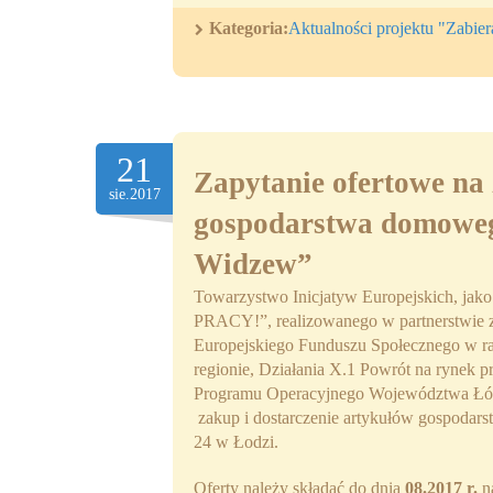
Kategoria:
Aktualności projektu "Zabie
21
Zapytanie ofertowe na 
sie.2017
gospodarstwa domoweg
Widzew”
Towarzystwo Inicjatyw Europejskich,
PRACY!”, realizowanego w partnerstwie 
Europejskiego Funduszu Społecznego w ra
regionie, Działania X.1 Powrót na rynek 
Programu Operacyjnego Województwa Łódzk
zakup i dostarczenie artykułów gospoda
24 w Łodzi.
Oferty należy składać do dnia
08.2017 r.
n