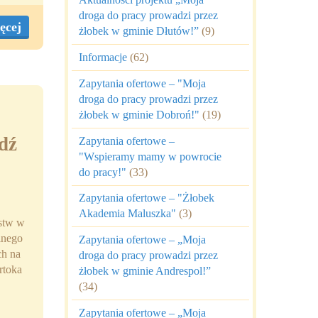
droga do pracy prowadzi przez
ęcej
żłobek w gminie Dłutów!”
(9)
Informacje
(62)
Zapytania ofertowe – "Moja
droga do pracy prowadzi przez
żłobek w gminie Dobroń!"
(19)
dź
Zapytania ofertowe –
"Wspieramy mamy w powrocie
do pracy!"
(33)
Zapytania ofertowe – "Żłobek
Akademia Maluszka"
(3)
rstw w
lnego
Zapytania ofertowe – „Moja
ch na
droga do pracy prowadzi przez
rtoka
żłobek w gminie Andrespol!”
(34)
Zapytania ofertowe – „Moja