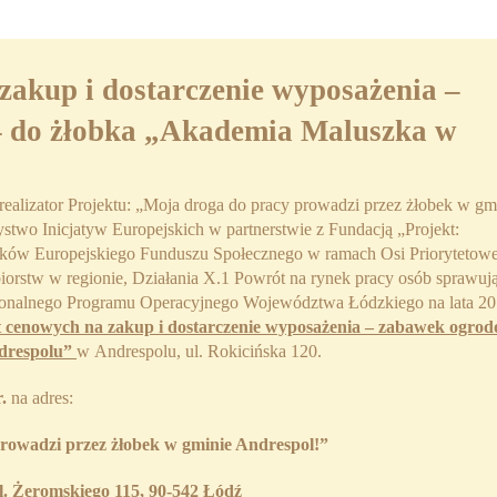
zakup i dostarczenie wyposażenia –
 do żłobka „Akademia Maluszka w
ealizator Projektu: „Moja droga do pracy prowadzi przez żłobek w gm
stwo Inicjatyw Europejskich w partnerstwie z Fundacją „Projekt:
ków Europejskiego Funduszu Społecznego w ramach Osi Priorytetowe
orstw w regionie, Działania X.1 Powrót na rynek pracy osób sprawuj
gionalnego Programu Operacyjnego Województwa Łódzkiego na lata 20
ert cenowych na zakup i dostarczenie wyposażenia – zabawek ogro
drespolu”
w Andrespolu, ul. Rokicińska 120.
r.
na adres:
rowadzi przez żłobek w gminie Andrespol!”
l. Żeromskiego 115, 90-542 Łódź