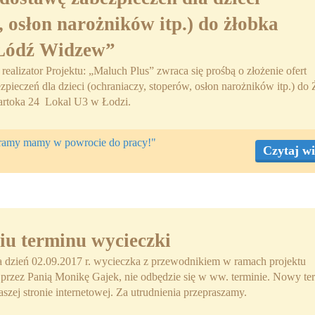
, osłon narożników itp.) do żłobka
Łódź Widzew”
ealizator Projektu: „Maluch Plus” zwraca się prośbą o złożenie ofert
pieczeń dla dzieci (ochraniaczy, stoperów, osłon narożników itp.) do
rtoka 24 Lokal U3 w Łodzi.
eramy mamy w powrocie do pracy!"
Czytaj wi
iu terminu wycieczki
 dzień 02.09.2017 r. wycieczka z przewodnikiem w ramach projektu
przez Panią Monikę Gajek, nie odbędzie się w ww. terminie. Nowy te
zej stronie internetowej. Za utrudnienia przepraszamy.