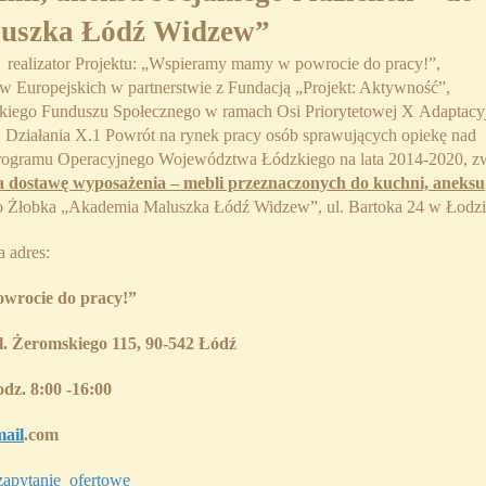
luszka Łódź Widzew”
 realizator Projektu: „Wspieramy mamy w powrocie do pracy!”,
w Europejskich w partnerstwie z Fundacją „Projekt: Aktywność”,
kiego Funduszu Społecznego w ramach Osi Priorytetowej X Adaptacy
, Działania X.1 Powrót na rynek pracy osób sprawujących opiekę nad
Programu Operacyjnego Województwa Łódzkiego na lata 2014-2020, z
na dostawę wyposażenia – mebli przeznaczonych do kuchni, aneksu
 Żłobka „Akademia Maluszka Łódź Widzew”, ul. Bartoka 24 w Łodzi
a adres:
wrocie do pracy!”
l. Żeromskiego 115, 90-542 Łódź
dz. 8:00 -16:00
ail
.com
apytanie_ofertowe