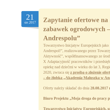
21
Zapytanie ofertowe na 
sie.2017
zabawek ogrodowych –
Andrespolu”
Towarzystwo Inicjatyw Europejskich jako r
Andrespol!”, realizowanego przez Towarzy
Aktywność”, współfinansowanego ze środ
X Adaptacyjność pracowników i przedsiębi
opiekę nad dziećmi w wieku do lat 3, Re
2020, zwraca się
z prośbą o złożenie of
– do żłobka „Akademia Maluszka w An
Oferty należy składać do dnia
28.08.2017 
Biuro Projektu
„Moja droga do pracy p
Towarzystwo Inicjatyw Europejskich, u