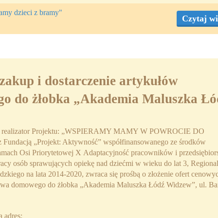
ramy dzieci z bramy"
Czytaj wi
zakup i dostarczenie artykułów
o do żłobka „Akademia Maluszka Łó
 jako realizator Projektu: „WSPIERAMY MAMY W POWROCIE DO
z Fundacją „Projekt: Aktywność” współfinansowanego ze środków
mach Osi Priorytetowej X Adaptacyjność pracowników i przedsiębio
pracy osób sprawujących opiekę nad dziećmi w wieku do lat 3, Regiona
iego na lata 2014-2020, zwraca się prośbą o złożenie ofert cenowy
rstwa domowego do żłobka „Akademia Maluszka Łódź Widzew”, ul. Ba
a adres: