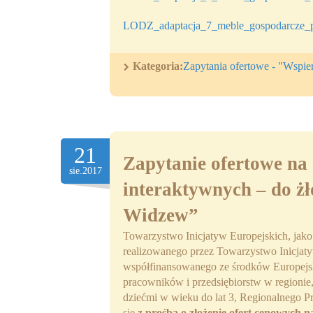
LODZ_adaptacja_7_meble_gospodarcze_p
Kategoria:
Zapytania ofertowe - "Wspi
21
Zapytanie ofertowe na
sie.2017
interaktywnych – do 
Widzew”
Towarzystwo Inicjatyw Europejskich, jako
realizowanego przez Towarzystwo Inicjaty
współfinansowanego ze środków Europejs
pracowników i przedsiębiorstw w regionie
dziećmi w wieku do lat 3, Regionalnego 
się
z prośbą o złożenie ofert cenowych