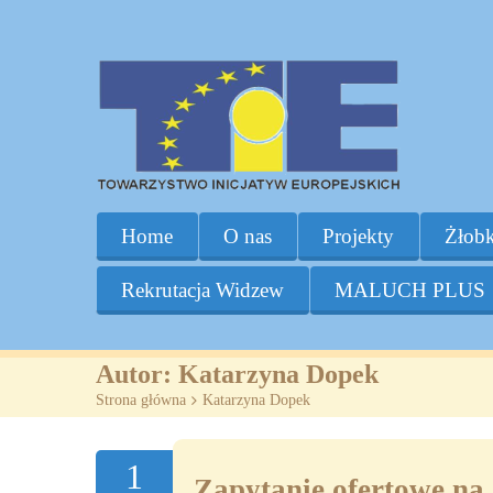
Home
O nas
Projekty
Żłobk
Rekrutacja Widzew
MALUCH PLUS
Autor:
Katarzyna Dopek
Strona główna
>
Katarzyna Dopek
1
Zapytanie ofertowe na 