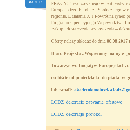
sie.2017
PRACY!”, realizowanego w partnerstwie 
Europejskiego Funduszu Społecznego w ra
regionie, Działania X.1 Powrót na rynek 
Programu Operacyjnego Województwa Łódzk
zakup i dostarczenie wyposażenia – deko
Oferty należy składać do dnia
08.08.2017 
Biuro Projektu
„Wspieramy mamy w po
Towarzystwo Inicjatyw Europejskich, u
osobiście
od poniedziałku do piątku w go
lub
e-mail:
akademiamaluszka.lodz@gm
LODZ_dekoracje_zapytanie_ofertowe
LODZ_dekoracje_protokol