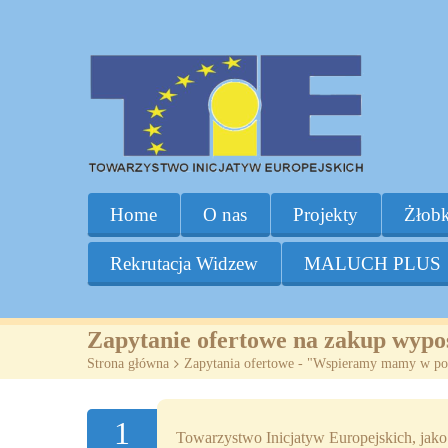
Home
O nas
Projekty
Żłobk
Rekrutacja Widzew
MALUCH PLUS
Zapytanie ofertowe na zakup wypo
Strona główna
>
Zapytania ofertowe - "Wspieramy mamy w po
1
Towarzystwo Inicjatyw Europejskich,