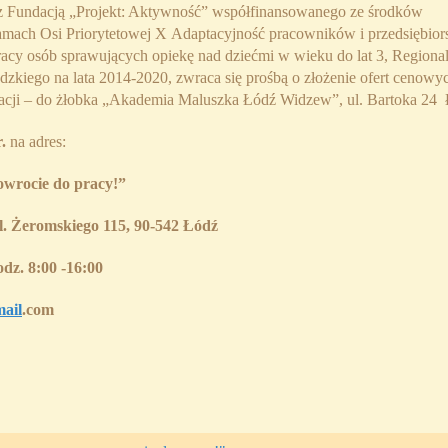
z Fundacją „Projekt: Aktywność” współfinansowanego ze środków
mach Osi Priorytetowej X Adaptacyjność pracowników i przedsiębio
pracy osób sprawujących opiekę nad dziećmi w wieku do lat 3, Regiona
iego na lata 2014-2020, zwraca się prośbą o złożenie ofert cenowy
racji – do żłobka „Akademia Maluszka Łódź Widzew”, ul. Bartoka 24 
r.
na adres:
wrocie do pracy!”
l. Żeromskiego 115, 90-542 Łódź
dz. 8:00 -16:00
ail
.com