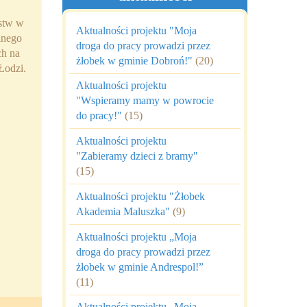
rstw w
Aktualności projektu "Moja
lnego
droga do pracy prowadzi przez
ch na
żłobek w gminie Dobroń!"
(20)
Łodzi.
Aktualności projektu
"Wspieramy mamy w powrocie
do pracy!"
(15)
Aktualności projektu
"Zabieramy dzieci z bramy"
(15)
Aktualności projektu "Żłobek
Akademia Maluszka"
(9)
Aktualności projektu „Moja
droga do pracy prowadzi przez
żłobek w gminie Andrespol!”
(11)
Aktualności projektu „Moja