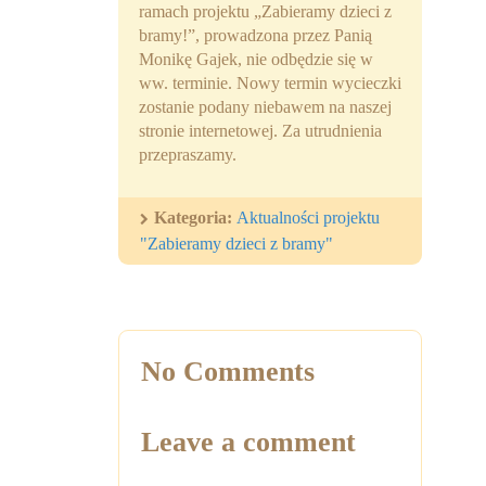
ramach projektu „Zabieramy dzieci z
Partnerzy
bramy!”, prowadzona przez Panią
Monikę Gajek, nie odbędzie się w
Współpraca
ww. terminie. Nowy termin wycieczki
zostanie podany niebawem na naszej
Sponsorzy
stronie internetowej. Za utrudnienia
przepraszamy.
Kontakt
Rekrutacja Widzew
Kategoria:
Aktualności projektu
"Zabieramy dzieci z bramy"
MALUCH PLUS
Zapytania ofertowe
No Comments
Leave a comment