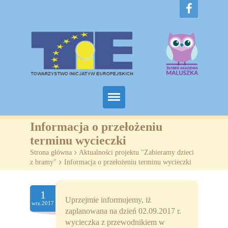
Home
Informacja o przełożeniu
terminu wycieczki
O nas
Strona główna
>
Aktualności projektu "Zabieramy dzieci
z bramy"
>
Informacja o przełożeniu terminu wycieczki
Projekty
Żłobki
1
Uprzejmie informujemy, iż
wrz.2017
zaplanowana na dzień 02.09.2017 r.
SZKOLENIA
wycieczka z przewodnikiem w