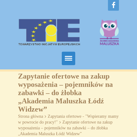
Home
Zapytanie ofertowe na zakup
wyposażenia – pojemników na
O nas
zabawki – do żłobka
„Akademia Maluszka Łódź
Projekty
Widzew”
Żłobki
Strona główna
>
Zapytania ofertowe - "Wspieramy mamy
w powrocie do pracy!"
>
Zapytanie ofertowe na zakup
wyposażenia – pojemników na zabawki – do żłobka
SZKOLENIA
„Akademia Maluszka Łódź Widzew”