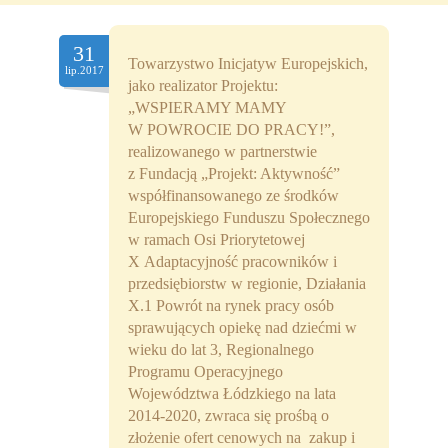
Partnerzy
31
Współpraca
Towarzystwo Inicjatyw Europejskich,
lip.2017
jako realizator Projektu:
Sponsorzy
„WSPIERAMY MAMY
W POWROCIE DO PRACY!”,
Kontakt
realizowanego w partnerstwie
z Fundacją „Projekt: Aktywność”
współfinansowanego ze środków
Rekrutacja Widzew
Europejskiego Funduszu Społecznego
w ramach Osi Priorytetowej
MALUCH PLUS
X Adaptacyjność pracowników i
przedsiębiorstw w regionie, Działania
Zapytania ofertowe
X.1 Powrót na rynek pracy osób
sprawujących opiekę nad dziećmi w
wieku do lat 3, Regionalnego
Programu Operacyjnego
Województwa Łódzkiego na lata
2014-2020, zwraca się prośbą o
złożenie ofert cenowych na zakup i