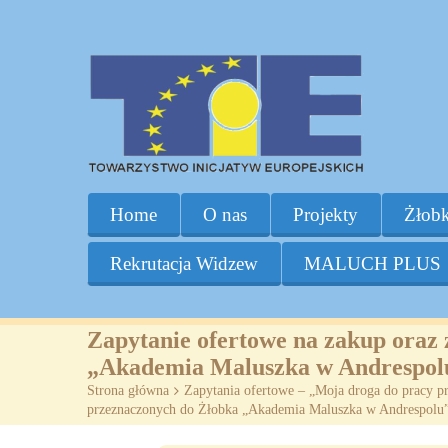
Home
O nas
Projekty
Żłobk
Rekrutacja Widzew
MALUCH PLUS
Zapytanie ofertowe na zakup oraz 
„Akademia Maluszka w Andrespol
Strona główna
>
Zapytania ofertowe – „Moja droga do pracy p
przeznaczonych do Żłobka „Akademia Maluszka w Andrespolu