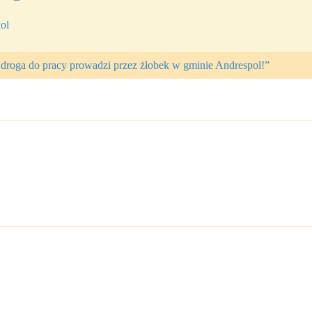
ol
 droga do pracy prowadzi przez żłobek w gminie Andrespol!”