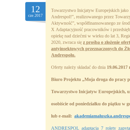
12
Towarzystwo Inicjatyw Europejskich jako r
cze.2017
Andrespol!”, realizowanego przez Towarzy
Aktywność”, współfinansowanego ze środ
X Adaptacyjność pracowników i przedsiębi
opiekę nad dziećmi w wieku do lat 3, Re
2020, zwraca się
z prośbą o złożenie ofe
antyinsektowych przeznaczonych do Żł
Andrespolu.
Oferty należy składać do dnia
19.06.2017 
Biuro Projektu
„Moja droga do pracy p
Towarzystwo Inicjatyw Europejskich, u
osobiście
od poniedziałku do piątku w go
lub
e-mail:
akademiamaluszka.andresp
ANDRESPOL_adaptacja_7_rolety_zapyta