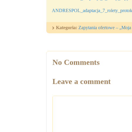
ANDRESPOL_adaptacja_7_rolety_protok
Kategoria:
Zapytania ofertowe – „Moja
No Comments
Leave a comment