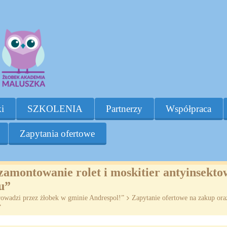
i
SZKOLENIA
Partnerzy
Współpraca
Zapytania ofertowe
zamontowanie rolet i moskitier antyinsekt
u”
rowadzi przez żłobek w gminie Andrespol!”
>
Zapytanie ofertowe na zakup ora
”