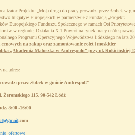
ealizator Projektu: „Moja droga do pracy prowadzi przez żłobek w gm
stwo Inicjatyw Europejskich w partnerstwie z Fundacją „Projekt:
ków Europejskiego Funduszu Społecznego w ramach Osi Priorytetowe
orstw w regionie, Działania X.1 Powrót na rynek pracy osób sprawuj
gionalnego Programu Operacyjnego Województwa Łódzkiego na lata 20
rt cenowych na
zakup oraz zamontowanie rolet i moskitier
obka „Akademia Maluszka w Andrespolu” przy ul. Rokicińskiej 1
r.
na adres:
rowadzi przez żłobek w gminie Andrespol!”
l. Żeromskiego 115, 90-542 Łódź
dz. 8:00 -16:00
ol@gmail
.com
nie_ofertowe