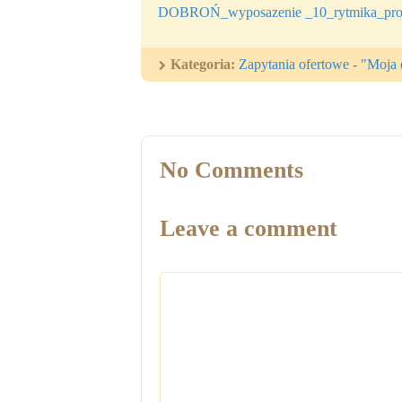
DOBROŃ_wyposazenie _10_rytmika_pro
Kategoria:
Zapytania ofertowe - "Moja
No Comments
Leave a comment