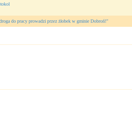
tokol
 droga do pracy prowadzi przez żłobek w gminie Dobroń!"