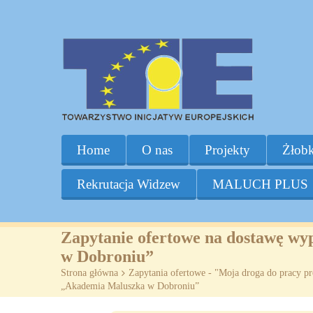
Home
O nas
Projekty
Żłobk
Rekrutacja Widzew
MALUCH PLUS
Zapytanie ofertowe na dostawę wy
w Dobroniu”
Strona główna
>
Zapytania ofertowe - "Moja droga do pracy p
„Akademia Maluszka w Dobroniu”