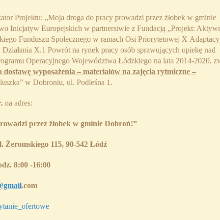
zator Projektu: „Moja droga do pracy prowadzi przez żłobek w gminie
o Inicjatyw Europejskich w partnerstwie z Fundacją „Projekt: Aktyw
kiego Funduszu Społecznego w ramach Osi Priorytetowej X Adaptacy
, Działania X.1 Powrót na rynek pracy osób sprawujących opiekę nad
Programu Operacyjnego Województwa Łódzkiego na lata 2014-2020, z
na dostawę wyposażenia – materiałów na zajęcia rytmiczne –
szka” w Dobroniu, ul. Podleśna 1.
r.
na adres:
rowadzi przez żłobek w gminie Dobroń!”
l. Żeromskiego 115, 90-542 Łódź
dz. 8:00 -16:00
@gmail
.com
anie_ofertowe