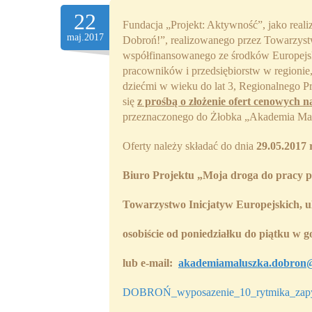
22
Fundacja „Projekt: Aktywność”, jako reali
maj.2017
Dobroń!”, realizowanego przez Towarzystw
współfinansowanego ze środków Europejs
pracowników i przedsiębiorstw w regionie
dziećmi w wieku do lat 3, Regionalnego 
się
z prośbą o złożenie ofert cenowych 
przeznaczonego do Żłobka „Akademia Malu
Oferty należy składać do dnia
29.05.2017 
Biuro Projektu
„Moja droga do pracy p
Towarzystwo Inicjatyw Europejskich, u
osobiście
od poniedziałku do piątku w go
lub
e-mail:
akademiamaluszka.dobron
DOBROŃ_wyposazenie_10_rytmika_zapyt