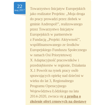
Partnerzy
22
Towarzystwo Inicjatyw Europejskich
maj.2017
jako realizator Projektu: „Moja droga
Współpraca
do pracy prowadzi przez żłobek w
gminie Andrespol!”, realizowanego
Sponsorzy
przez Towarzystwo Inicjatyw
Europejskich w partnerstwie
Kontakt
z Fundacją „Projekt: Aktywność”,
współfinansowanego ze środków
Rekrutacja Widzew
Europejskiego Funduszu Społecznego
w ramach Osi Priorytetowej
MALUCH PLUS
X Adaptacyjność pracowników i
przedsiębiorstw w regionie, Działania
Zapytania ofertowe
X.1 Powrót na rynek pracy osób
sprawujących opiekę nad dziećmi w
wieku do lat 3, Regionalnego
Programu Operacyjnego
Województwa Łódzkiego na lata
2014-2020, zwraca się
z prośbą o
złożenie ofert cenowych na dostawę