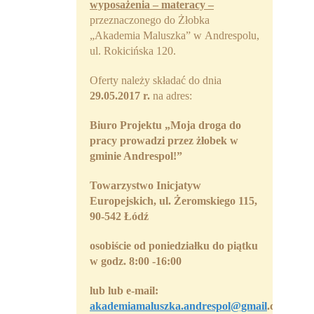
wyposażenia – materacy –
przeznaczonego do Żłobka
„Akademia Maluszka” w Andrespolu,
ul. Rokicińska 120.
Oferty należy składać do dnia
29.05.2017 r.
na adres:
Biuro Projektu
„Moja droga do
pracy prowadzi przez żłobek w
gminie Andrespol!”
Towarzystwo Inicjatyw
Europejskich, ul. Żeromskiego 115,
90-542 Łódź
osobiście
od poniedziałku do piątku
w godz. 8:00 -16:00
lub
lub
e-mail:
akademiamaluszka.andrespol@gmail
.com