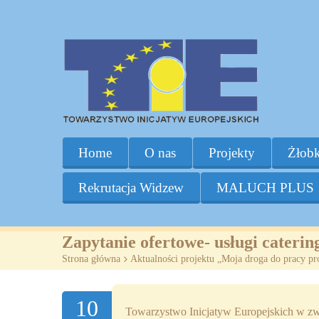
Home
O nas
Projekty
Żłobk
Rekrutacja Widzew
MALUCH PLUS
Zapytanie ofertowe- usługi cateri
Strona główna
>
Aktualności projektu „Moja droga do pracy p
10
Towarzystwo Inicjatyw Europejskich w zwi