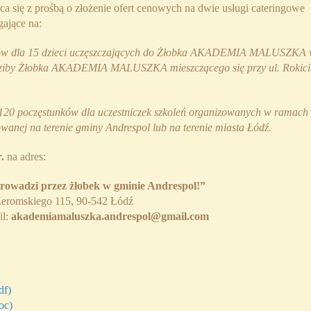
a się z prośbą o złożenie ofert cenowych na dwie usługi cateringowe
ające na:
łków dla 15 dzieci uczęszczających do Żłobka AKADEMIA MALUSZKA
iedziby Żłobka AKADEMIA MALUSZKA mieszczącego się przy ul. Rokici
120 poczęstunków dla uczestniczek szkoleń organizowanych w ramach
owanej na terenie gminy Andrespol lub na terenie miasta Łódź.
r.
na adres:
rowadzi przez żłobek w gminie Andrespol!”
 Żeromskiego 115, 90-542 Łódź
il:
akademiamaluszka.andrespol@gmail.com
f)
oc)