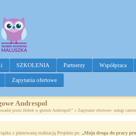
i
SZKOLENIA
Partnerzy
Współpraca
Zapytania ofertowe
ngowe Andrespol
rowadzi przez żłobek w gminie Andrespol!”
>
Zapytanie ofertowe- usługi cater
ązku z planowaną realizacją Projektu pn.
„Moja droga do pracy pr