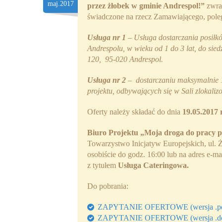
maj.2017
przez żłobek w gminie Andrespol!”
zwrac
świadczone na rzecz Zamawiającego, poleg
Usługa nr 1
–
Usługa dostarczania posi
Andrespolu, w wieku od 1 do 3 lat, do s
120, 95-020 Andrespol.
Usługa nr 2
– dostarczaniu maksymalnie 
projektu,
odbywających się w Sali zlokaliz
Oferty należy składać do dnia
19.05.2017 
Biuro Projektu
„Moja droga do pracy p
Towarzystwo Inicjatyw Europejskich, ul.
osobiście do godz. 16:00 lub na adres e-ma
z tytułem
Usługa Cateringowa.
Do pobrania:
ZAPYTANIE OFERTOWE (wersja .pd
ZAPYTANIE OFERTOWE (wersja .d