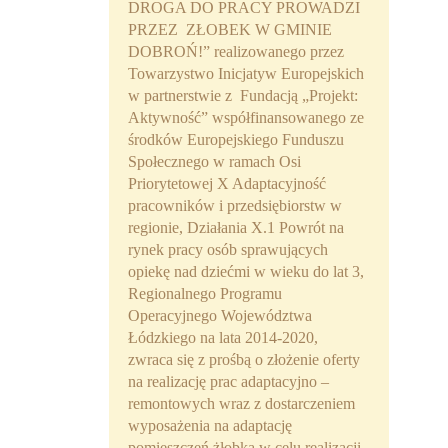
DROGA DO PRACY PROWADZI
Partnerzy
PRZEZ ZŁOBEK W GMINIE
DOBROŃ!” realizowanego przez
Współpraca
Towarzystwo Inicjatyw Europejskich
w partnerstwie z Fundacją „Projekt:
Sponsorzy
Aktywność” współfinansowanego ze
środków Europejskiego Funduszu
Kontakt
Społecznego w ramach Osi
Priorytetowej X Adaptacyjność
Rekrutacja Widzew
pracowników i przedsiębiorstw w
regionie, Działania X.1 Powrót na
MALUCH PLUS
rynek pracy osób sprawujących
opiekę nad dziećmi w wieku do lat 3,
Zapytania ofertowe
Regionalnego Programu
Operacyjnego Województwa
Łódzkiego na lata 2014-2020,
zwraca się z prośbą o złożenie oferty
na realizację prac adaptacyjno –
remontowych wraz z dostarczeniem
wyposażenia na adaptację
pomieszczeń żłobka w celu realizacji