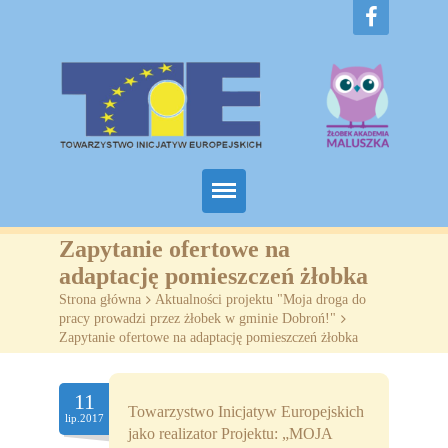
Home
Zapytanie ofertowe na
adaptację pomieszczeń żłobka
O nas
Strona główna
>
Aktualności projektu "Moja droga do
pracy prowadzi przez żłobek w gminie Dobroń!"
>
Projekty
Zapytanie ofertowe na adaptację pomieszczeń żłobka
Żłobki
11
Towarzystwo Inicjatyw Europejskich
SZKOLENIA
lip.2017
jako realizator Projektu: „MOJA