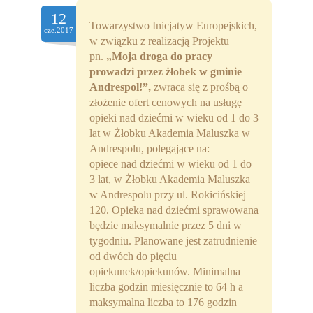
Partnerzy
12
Towarzystwo Inicjatyw Europejskich,
cze.2017
w związku z realizacją Projektu
Współpraca
pn.
„Moja droga do pracy
prowadzi przez żłobek w gminie
Sponsorzy
Andrespol!”,
zwraca się z prośbą o
złożenie ofert cenowych na usługę
Kontakt
opieki nad dziećmi w wieku od 1 do 3
lat w Żłobku Akademia Maluszka w
Rekrutacja Widzew
Andrespolu, polegające na:
opiece nad dziećmi w wieku od 1 do
MALUCH PLUS
3 lat, w Żłobku Akademia Maluszka
w Andrespolu przy ul. Rokicińskiej
Zapytania ofertowe
120. Opieka nad dziećmi sprawowana
będzie maksymalnie przez 5 dni w
tygodniu. Planowane jest zatrudnienie
od dwóch do pięciu
opiekunek/opiekunów. Minimalna
liczba godzin miesięcznie to 64 h a
maksymalna liczba to 176 godzin