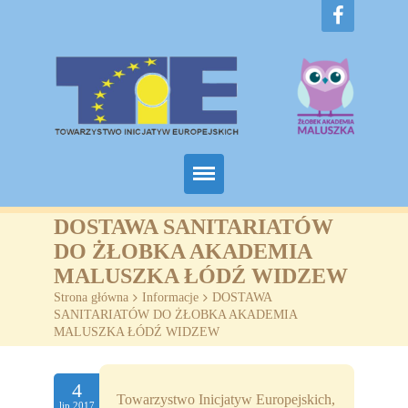
Home
DOSTAWA SANITARIATÓW
DO ŻŁOBKA AKADEMIA
O nas
MALUSZKA ŁÓDŹ WIDZEW
Strona główna
>
Informacje
>
DOSTAWA
Projekty
SANITARIATÓW DO ŻŁOBKA AKADEMIA
MALUSZKA ŁÓDŹ WIDZEW
Żłobki
SZKOLENIA
4
Towarzystwo Inicjatyw Europejskich,
lip.2017