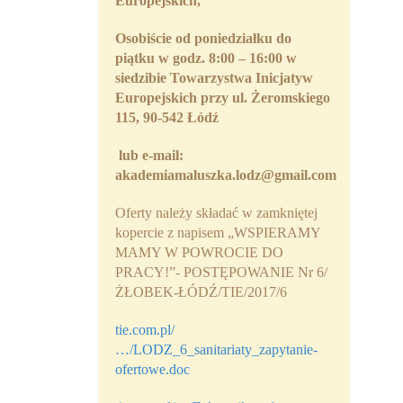
Europejskich,
Osobiście od poniedziałku do
piątku w godz. 8:00 – 16:00 w
siedzibie Towarzystwa Inicjatyw
Europejskich przy ul. Żeromskiego
115, 90-542 Łódź
lub
e-mail:
akademiamaluszka.lodz@gmail.com
Oferty należy składać w zamkniętej
kopercie z napisem „WSPIERAMY
MAMY W POWROCIE DO
PRACY!”- POSTĘPOWANIE Nr 6/
ŻŁOBEK-ŁÓDŹ/TIE/2017/6
tie.com.pl/
…/LODZ_6_sanitariaty_zapytanie-
ofertowe.doc