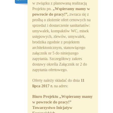
w związku z planowaną realizacją
Partnerzy
Projektu pn.
„Wspieramy mamy w
powrocie do pracy!”,
zwraca się z
Współpraca
prośbą o złożenie ofert cenowych na
sprzedaż i dostarczenie sanitariatów:
Sponsorzy
umywalek, kompaktów WC, misek
ustępowych, zlewów, umywalek,
Kontakt
brodzika zgodnie z projektem
architektonicznym, stanowiącego
Rekrutacja Widzew
załącznik nr 5 do niniejszego
zapytania. Szczegółowy zakres
MALUCH PLUS
dostawy określa Załącznik nr 2 do
zapytania ofertowego.
Zapytania ofertowe
Oferty należy składać do dnia
11
lipca 2017 r.
na adres:
Biuro Projektu
„Wspieramy mamy
w powrocie do pracy!”
Towarzystwo Inicjatyw