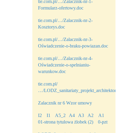
tie.com.pl/…/Zalacznik-nr-1-
Formularz-ofertowy.doc
tie.com.pl/…/Zalacznik-nr-2-
Kosztorys.doc
tie.com.pl/…/Zalacznik-nr-3-
Oświadczenie-o-braku-powiazan.doc
tie.com.pl/…/Zalacznik-nr-4-
Oświadczenie-o-spelnianiu-
warunkow.doc
tie.com.pl/
…/LODZ_sanitariaty_projekt_architektoniczny_op
Zalacznik nr 6 Wzor umowy
I2
I1
A5_2
A4
A3
A2
A1
01-strona tytulowa żlobek (2)
0-pzt