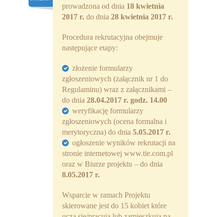
prowadzona od dnia
18 kwietnia
Partnerzy
2017 r.
do dnia
28 kwietnia 2017 r.
Współpraca
Procedura rekrutacyjna obejmuje
następujące etapy:
Sponsorzy
złożenie formularzy
Kontakt
zgłoszeniowych (załącznik nr 1 do
Regulaminu) wraz z załącznikami –
Rekrutacja Widzew
do dnia
28.04.2017 r. godz. 14.00
weryfikację formularzy
MALUCH PLUS
zgłoszeniowych (ocena formalna i
merytoryczna) do dnia
5.05.2017 r.
Zapytania ofertowe
ogłoszenie wyników rekrutacji na
stronie internetowej www.tie.com.pl
oraz w Biurze projektu – do dnia
8.05.2017 r.
Wsparcie w ramach Projektu
skierowane jest do 15 kobiet które
uczą się/pracują lub zamieszkują na