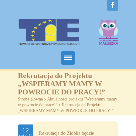
Home
Rekrutacja do Projektu
„WSPIERAMY MAMY W
O nas
POWROCIE DO PRACY!”
Strona główna
>
Aktualności projektu "Wspieramy mamy
Projekty
w powrocie do pracy!"
>
Rekrutacja do Projektu
„WSPIERAMY MAMY W POWROCIE DO PRACY!”
Żłobki
SZKOLENIA
12
Rekrutacja do Żłobka
będzie
kwi.2017