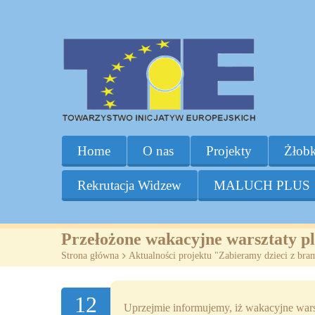
Home
O nas
Projekty
Żłobk
Rekrutacja Widzew
MALUCH PLUS
Przełożone wakacyjne warsztaty p
Strona główna
>
Aktualności projektu "Zabieramy dzieci z bra
12
Uprzejmie informujemy, iż wakacyjne wars