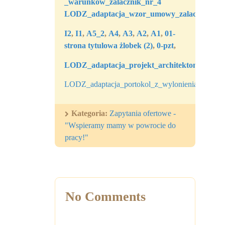
_warunkow_zalacznik_nr_4
LODZ_adaptacja_wzor_umowy_zalacznik_nr
I2
,
I1
,
A5_2
,
A4
,
A3
,
A2
,
A1
,
01-
strona tytulowa żlobek (2)
,
0-pzt
,
LODZ_adaptacja_projekt_architektoniczny_op
LODZ_adaptacja_portokol_z_wylonienia
Kategoria:
Zapytania ofertowe -
"Wspieramy mamy w powrocie do
pracy!"
No Comments