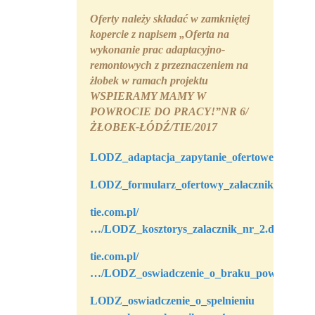
Oferty należy składać w zamkniętej
kopercie z napisem „Oferta na
wykonanie prac adaptacyjno-
remontowych z przeznaczeniem na
żłobek w ramach projektu
WSPIERAMY MAMY W
POWROCIE DO PRACY!”
NR 6/
ŻŁOBEK-ŁÓDŹ/TIE/2017
LODZ_adaptacja_zapytanie_ofertowe_lipiec
LODZ_formularz_ofertowy_zalacznik_nr_1
tie.com.pl/
…/LODZ_kosztorys_zalacznik_nr_2.doc
tie.com.pl/
…/LODZ_oswiadczenie_o_braku_powiazan_zal
LODZ_oswiadczenie_o_spelnieniu