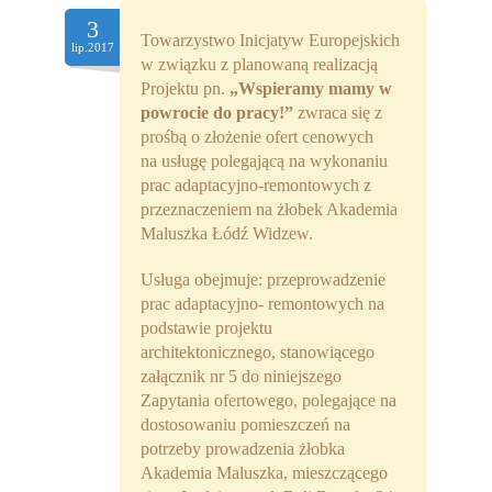
Partnerzy
3
Towarzystwo Inicjatyw Europejskich
lip.2017
w związku z planowaną realizacją
Współpraca
Projektu pn.
„Wspieramy mamy w
powrocie do pracy!”
zwraca się z
Sponsorzy
prośbą o złożenie ofert cenowych
na usługę polegającą na wykonaniu
Kontakt
prac adaptacyjno-remontowych z
przeznaczeniem na żłobek Akademia
Rekrutacja Widzew
Maluszka Łódź Widzew.
MALUCH PLUS
Usługa obejmuje: przeprowadzenie
prac adaptacyjno- remontowych na
Zapytania ofertowe
podstawie projektu
architektonicznego, stanowiącego
załącznik nr 5 do niniejszego
Zapytania ofertowego, polegające na
dostosowaniu pomieszczeń na
potrzeby prowadzenia żłobka
Akademia Maluszka, mieszczącego