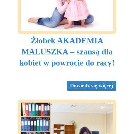
Partnerzy
Współpraca
Sponsorzy
Żłobek AKADEMIA
Kontakt
MALUSZKA – szansą dla
Rekrutacja Widzew
kobiet w powrocie do racy!
MALUCH PLUS
Dowiedz się więcej
Zapytania ofertowe