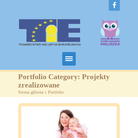
Home
Portfolio Category:
Projekty
zrealizowane
O nas
Strona główna
>
Portfolio
Projekty
Żłobki
SZKOLENIA