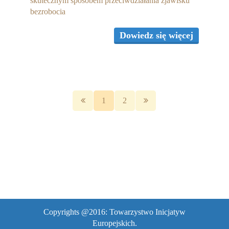
skutecznym sposobem przeciwdziałania zjawisku
bezrobocia
Dowiedz się więcej
1
2
Copyrights @2016: Towarzystwo Inicjatyw
Europejskich.