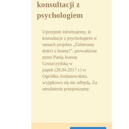
konsultacji z
Partnerzy
psychologiem
Współpraca
Sponsorzy
Uprzejmie informujemy, iż
konsultacje z psychologiem w
Kontakt
ramach projektu „Zabieramy
dzieci z bramy!”, prowadzone
Rekrutacja Widzew
przez Panią Joannę
Gruszczyńską w
MALUCH PLUS
piątek (28.04.2017 r.) w
Ogródku Jordanowskim,
Zapytania ofertowe
wyjątkowo się nie odbędą. Za
utrudnienia przepraszamy.