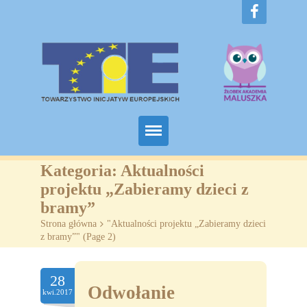
Home
Kategoria:
Aktualności
projektu „Zabieramy dzieci z
O nas
bramy”
Strona główna
>
"Aktualności projektu „Zabieramy dzieci
Projekty
z bramy”"
(
Page 2
)
Żłobki
28
SZKOLENIA
Odwołanie
kwi.2017