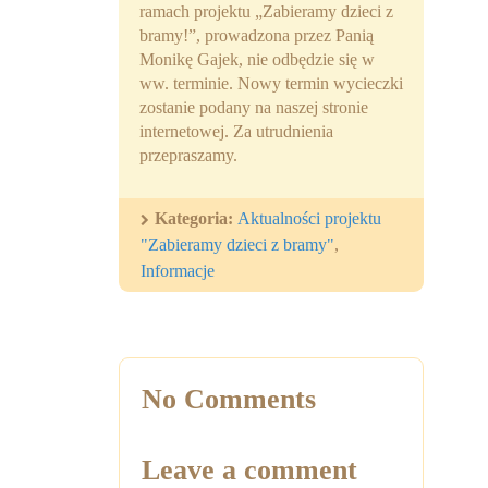
ramach projektu „Zabieramy dzieci z
Partnerzy
bramy!”, prowadzona przez Panią
Monikę Gajek, nie odbędzie się w
Współpraca
ww. terminie. Nowy termin wycieczki
zostanie podany na naszej stronie
Sponsorzy
internetowej. Za utrudnienia
przepraszamy.
Kontakt
Rekrutacja Widzew
Kategoria:
Aktualności projektu
"Zabieramy dzieci z bramy"
,
MALUCH PLUS
Informacje
Zapytania ofertowe
No Comments
Leave a comment