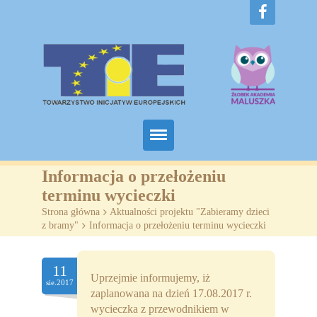
Home
Informacja o przełożeniu
terminu wycieczki
O nas
Strona główna
>
Aktualności projektu "Zabieramy dzieci
z bramy"
>
Informacja o przełożeniu terminu wycieczki
Projekty
Żłobki
11
Uprzejmie informujemy, iż
sie.2017
zaplanowana na dzień 17.08.2017 r.
SZKOLENIA
wycieczka z przewodnikiem w