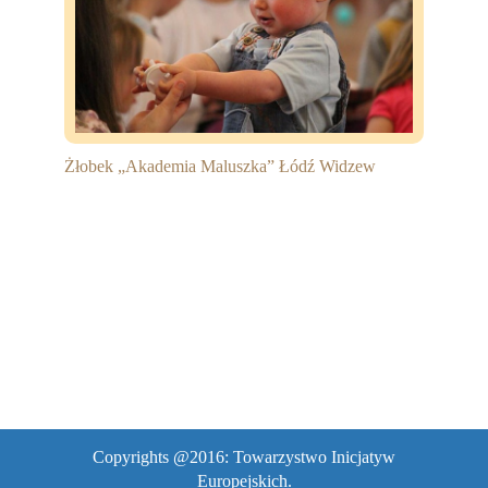
Partnerzy
Współpraca
Sponsorzy
Kontakt
Żłobek „Akademia Maluszka” Łódź Widzew
Rekrutacja Widzew
MALUCH PLUS
Zapytania ofertowe
Copyrights @2016: Towarzystwo Inicjatyw
Europejskich.