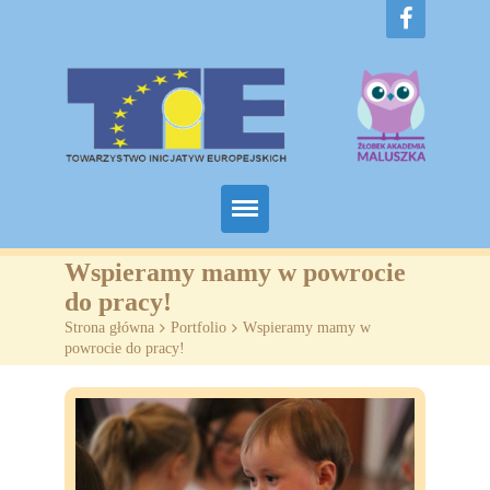
Home
Wspieramy mamy w powrocie
do pracy!
O nas
Strona główna
>
Portfolio
>
Wspieramy mamy w
powrocie do pracy!
Projekty
Żłobki
SZKOLENIA