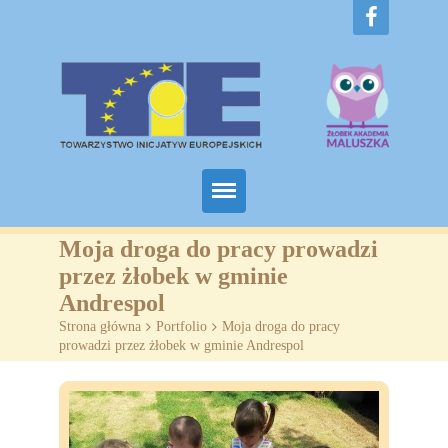
Home
Moja droga do pracy prowadzi
przez żłobek w gminie
O nas
Andrespol
Strona główna
>
Portfolio
>
Moja droga do pracy
Projekty
prowadzi przez żłobek w gminie Andrespol
Żłobki
SZKOLENIA