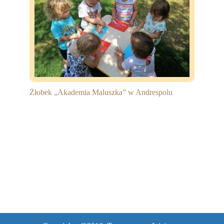
Partnerzy
Współpraca
Sponsorzy
Kontakt
Żłobek „Akademia Maluszka” w Andrespolu
Rekrutacja Widzew
MALUCH PLUS
Zapytania ofertowe