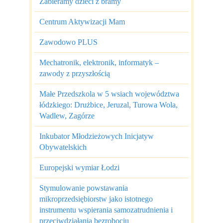
Zabieramy dzieci z bramy
Partnerzy
Centrum Aktywizacji Mam
Współpraca
Zawodowo PLUS
Sponsorzy
Mechatronik, elektronik, informatyk –
zawody z przyszłością
Kontakt
Małe Przedszkola w 5 wsiach województwa
Rekrutacja Widzew
łódzkiego: Drużbice, Jeruzal, Turowa Wola,
Wadlew, Zagórze
MALUCH PLUS
Inkubator Młodzieżowych Inicjatyw
Zapytania ofertowe
Obywatelskich
Europejski wymiar Łodzi
Stymulowanie powstawania
mikroprzedsiębiorstw jako istotnego
instrumentu wspierania samozatrudnienia i
przeciwdziałania bezrobociu