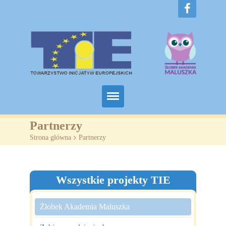
Home
Partnerzy
Strona główna
>
Partnerzy
O nas
Projekty
Wszystkie projekty TIE
Żłobki
Żłobek Akademia Maluszka
SZKOLENIA